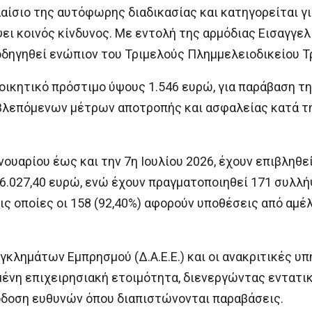
αίσιο της αυτόφωρης διαδικασίας και κατηγορείται γι
ει κοινός κίνδυνος. Με εντολή της αρμόδιας Εισαγγελ
οδηγηθεί ενώπιον του Τριμελούς Πλημμελειοδικείου Τ
οικητικό πρόστιμο ύψους 1.546 ευρώ, για παράβαση τη
λεπόμενων μέτρων αποτροπής και ασφαλείας κατά τ
ανουαρίου έως και την 7η Ιουλίου 2026, έχουν επιβληθε
6.027,40 ευρώ, ενώ έχουν πραγματοποιηθεί 171 συλλή
ς οποίες οι 158 (92,40%) αφορούν υποθέσεις από αμέλε
κλημάτων Εμπρησμού (Δ.Α.Ε.Ε.) και οι ανακριτικές υ
ένη επιχειρησιακή ετοιμότητα, διενεργώντας εντατικ
δοση ευθυνών όπου διαπιστώνονται παραβάσεις.