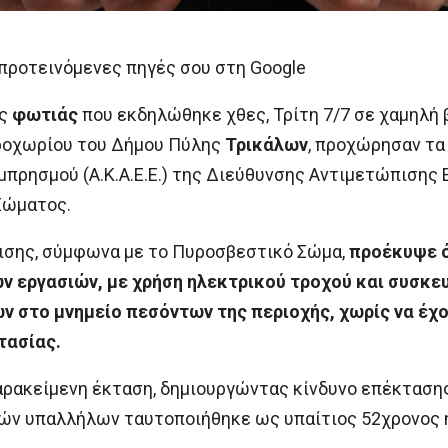
προτεινόμενες πηγές σου στη Google
ης
φωτιάς
που εκδηλώθηκε χθες, Τρίτη 7/7 σε χαμηλή
ροχωρίου του Δήμου Πύλης
Τρικάλων
, προχώρησαν τα
πρησμού (Α.Κ.Α.Ε.Ε.) της Διεύθυνσης Αντιμετώπισης
 Σώματος.
ρισης, σύμφωνα με το Πυροσβεστικό Σώμα,
προέκυψε ό
ν εργασιών, με χρήση ηλεκτρικού τροχού και συσκε
ν στο μνημείο πεσόντων της περιοχής, χωρίς να έχ
τασίας.
ρακείμενη έκταση, δημιουργώντας κίνδυνο επέκτασης
κών υπαλλήλων ταυτοποιήθηκε ως υπαίτιος 52χρονος 