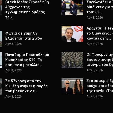
Greek Mafia: Συνελήφθη
Συγκλονίζει ο
49χρονος της
Μπάιντεν για 
εγκληματικής ομάδας
του: «Ο…
του…
Αυγ 8, 2026
Αραγτσί: Η Τε
Φωτιά σε χαμηλή
το Ομάν είναι 
βλάστηση στη Σίνδο
κοντά» στην…
Αυγ 8, 2026
Αυγ 8, 2026
Οι Φρουροί τη
Παγκόσμιο Πρωτάθλημα
Επανάστασης λ
Κωπηλασίας Κ19: Το
άνοιγμα του Ο
ασημένιο μετάλλιο…
Αυγ 8, 2026
Αυγ 8, 2026
Στο «σφυρί» β
Σε 57χρονη από την
ρούχα και αξε
Κυψέλη ανήκει η σορός
την ταινία «Th
που βρέθηκε σε…
Αυγ 8, 2026
Αυγ 8, 2026