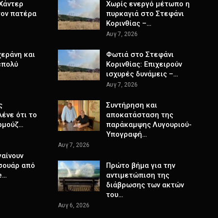
 Χάντερ
Χωρίς ενεργό μέτωπο η
τον πατέρα
πυρκαγιά στο Στεφάνι
Κορινθίας –…
Αυγ 7, 2026
χεράνη και
Φωτιά στο Στεφάνι
«πολύ
Κορινθίας: Επιχειρούν
ισχυρές δυνάμεις –…
Αυγ 7, 2026
ς
Συντήρηση και
ένε ότι το
αποκατάσταση της
ρμούζ…
παράκαμψης Λυγουριού-
Υπογραφή…
Αυγ 7, 2026
γαίνουν
σουάρ από
Πρώτο βήμα για την
e…
αντιμετώπιση της
διάβρωσης των ακτών
του…
Αυγ 6, 2026