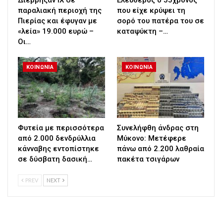
παραλιακή περιοχή της
που είχε κρύψει τη
Πιερίας και έφυγαν με
σορό του πατέρα του σε
«λεία» 19.000 ευρώ –
καταψύκτη –…
Οι…
ΚΟΙΝΩΝΙΑ
ΚΟΙΝΩΝΙΑ
Φυτεία με περισσότερα
Συνελήφθη άνδρας στη
από 2.000 δενδρύλλια
Μύκονο: Μετέφερε
κάνναβης εντοπίστηκε
πάνω από 2.200 λαθραία
σε δύσβατη δασική…
πακέτα τσιγάρων
PREV
NEXT