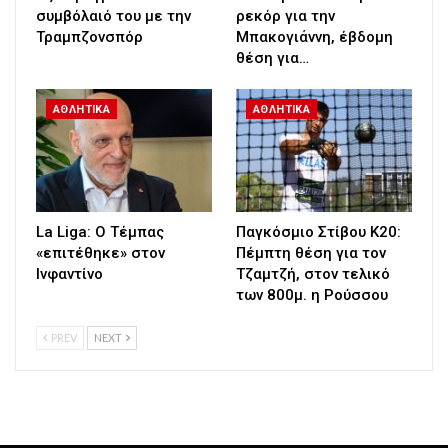
συμβόλαιό του με την
ρεκόρ για την
Τραμπζονσπόρ
Μπακογιάννη, έβδομη
θέση για…
ΑΘΛΗΤΙΚΑ
ΑΘΛΗΤΙΚΑ
La Liga: Ο Τέμπας
Παγκόσμιο Στίβου Κ20:
«επιτέθηκε» στον
Πέμπτη θέση για τον
Ινφαντίνο
Τζαμτζή, στον τελικό
των 800μ. η Ρούσσου
PREV
NEXT