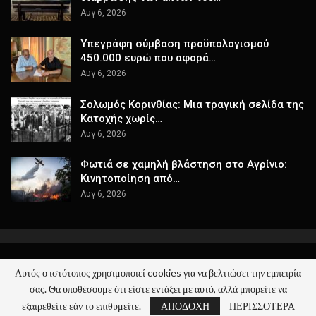
Αυγ 6, 2026
Υπεγράφη σύμβαση προϋπολογισμού
450.000 ευρώ που αφορά…
Αυγ 6, 2026
Σολωμός Κορινθίας: Μια τραγική σελίδα της
Κατοχής χωρίς…
Αυγ 6, 2026
Φωτιά σε χαμηλή βλάστηση στο Αγρίνιο:
Κινητοποίηση από…
Αυγ 6, 2026
Αυτός ο ιστότοπος χρησιμοποιεί cookies για να βελτιώσει την εμπειρία
© 2026 - ΚΕΡΑΙΑ - Όλα τα Νέα. All Rights Reserved.
σας. Θα υποθέσουμε ότι είστε εντάξει με αυτό, αλλά μπορείτε να
Website Design:
keraia.gr
εξαιρεθείτε εάν το επιθυμείτε.
ΑΠΟΔΟΧΗ
ΠΕΡΙΣΣΟΤΕΡΑ