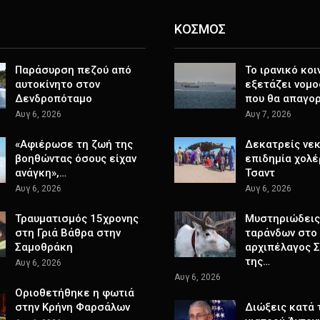
ΚΟΣΜΟΣ
Παράσυρση πεζού από
Το ιρανικό κοι
αυτοκίνητο στον
εξετάζει νομο
Δενδροπόταμο
που θα απαγο
Αυγ 6, 2026
Αυγ 7, 2026
«Αφιέρωσε τη ζωή της
Δεκατρείς νεκ
βοηθώντας όσους είχαν
επιδημία χολέ
ανάγκη»,…
Τσαντ
Αυγ 6, 2026
Αυγ 6, 2026
Τραυματισμός 15χρονης
Μυστηριώδεις
στη Γριά Βάθρα στην
ταράνδων στο
Σαμοθράκη
αρχιπέλαγος 
της…
Αυγ 6, 2026
Αυγ 6, 2026
Οριοθετήθηκε η φωτιά
στην Κρήνη Φαρσάλων
Διώξεις κατά 