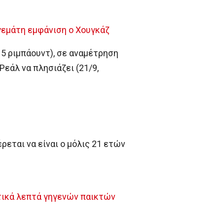
γεμάτη εμφάνιση ο Χουγκάζ
5 ριμπάουντ), σε αναμέτρηση
Ρεάλ να πλησιάζει (21/9,
εται να είναι ο μόλις 21 ετών
τικά λεπτά γηγενών παικτών