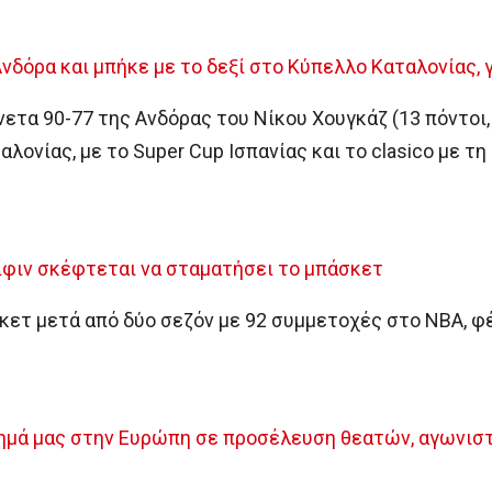
δόρα και μπήκε με το δεξί στο Κύπελλο Καταλονίας, 
τα 90-77 της Ανδόρας του Νίκου Χουγκάζ (13 πόντοι, 
ονίας, με το Super Cup Ισπανίας και το clasico με τη 
ίφιν σκέφτεται να σταματήσει το μπάσκετ
κετ μετά από δύο σεζόν με 92 συμμετοχές στο NBA, φέρ
ημά μας στην Ευρώπη σε προσέλευση θεατών, αγωνισ