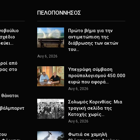
ΠΕΛΟΠΟΝΝΗΣΟΣ
νοβούλιο
Πρώτο βήμα για την
σχέδιο
αντιμετώπιση της
ρεύει…
διάβρωσης των ακτών
του…
Αυγ 6, 2026
ροί από
ρας στο
Υπεγράφη σύμβαση
προϋπολογισμού 450.000
ευρώ που αφορά…
Αυγ 6, 2026
 θάνατοι
Σολωμός Κορινθίας: Μια
Σβάλμπαρντ
τραγική σελίδα της
Κατοχής χωρίς…
Αυγ 6, 2026
του
Φωτιά σε χαμηλή