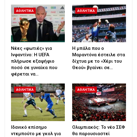
ΑΘΛΗΤΙΚΑ
ΑΘΛΗΤΙΚΑ
Νέες «φωτιές» για
Η μπάλα που ο
Ινφαντίνο: Η UEFA
Μαραντόνα έστειλε στα
πλήρωσε εξαψήφιο
δίχτυα με το «Χέρι του
ποσό σε γυναίκα που
Θεού» βγαίνει σε…
φέρεται να…
ΑΘΛΗΤΙΚΑ
ΑΘΛΗΤΙΚΑ
Ιδανικό επίσημο
Ολυμπιακός: Το νέο ΣΕΦ
ντεμπούτο με γκολ για
θα παρουσιαστεί