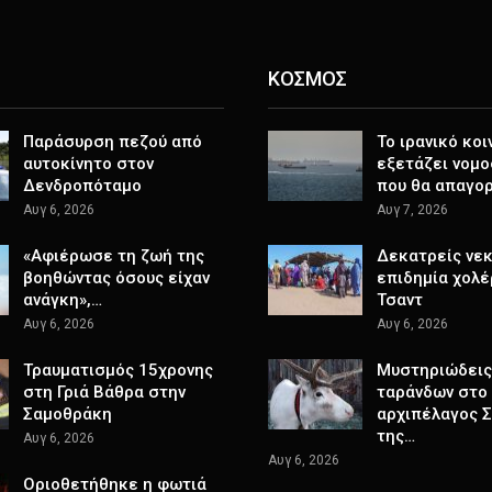
ΚΟΣΜΟΣ
Παράσυρση πεζού από
Το ιρανικό κοι
αυτοκίνητο στον
εξετάζει νομο
Δενδροπόταμο
που θα απαγο
Αυγ 6, 2026
Αυγ 7, 2026
«Αφιέρωσε τη ζωή της
Δεκατρείς νεκ
βοηθώντας όσους είχαν
επιδημία χολέ
ανάγκη»,…
Τσαντ
Αυγ 6, 2026
Αυγ 6, 2026
Τραυματισμός 15χρονης
Μυστηριώδεις
στη Γριά Βάθρα στην
ταράνδων στο
Σαμοθράκη
αρχιπέλαγος 
της…
Αυγ 6, 2026
Αυγ 6, 2026
Οριοθετήθηκε η φωτιά