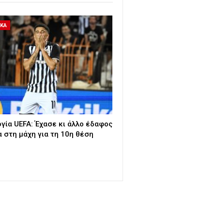
ΙΚΑ
γία UEFA: Έχασε κι άλλο έδαφος
α στη μάχη για τη 10η θέση