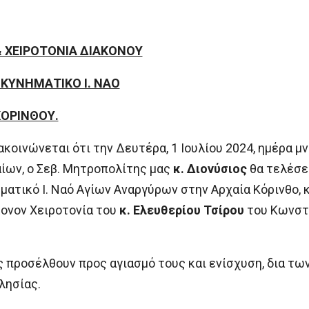
 & ΧΕΙΡΟΤΟΝΙΑ ΔΙΑΚΟΝΟΥ
ΚΥΝΗΜΑΤΙΚΟ Ι. ΝΑΟ
ΚΟΡΙΝΘΟΥ.
ακοινώνεται ότι την Δευτέρα, 1 Ιουλίου 2024, ημέρα 
ίων, ο Σεβ. Μητροπολίτης μας
κ. Διονύσιος
θα τελέσει
ατικό Ι. Ναό Αγίων Αναργύρων στην Αρχαία Κόρινθο, κ
κονον Χειροτονία του
κ. Ελευθερίου Τσίρου
του Κωνστα
 προσέλθουν προς αγιασμό τους και ενίσχυση, δια τω
λησίας.