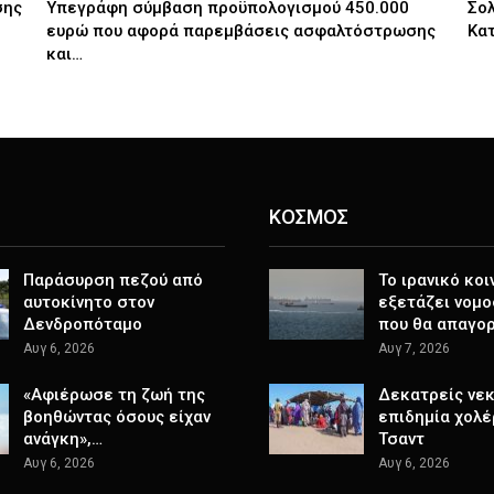
σης
Υπεγράφη σύμβαση προϋπολογισμού 450.000
Σολ
ευρώ που αφορά παρεμβάσεις ασφαλτόστρωσης
Κατ
και…
ΚΟΣΜΟΣ
Παράσυρση πεζού από
Το ιρανικό κοι
αυτοκίνητο στον
εξετάζει νομο
Δενδροπόταμο
που θα απαγο
Αυγ 6, 2026
Αυγ 7, 2026
«Αφιέρωσε τη ζωή της
Δεκατρείς νεκ
βοηθώντας όσους είχαν
επιδημία χολέ
ανάγκη»,…
Τσαντ
Αυγ 6, 2026
Αυγ 6, 2026