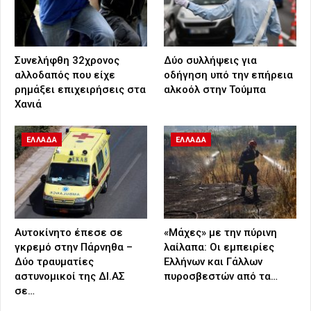
Συνελήφθη 32χρονος
Δύο συλλήψεις για
αλλοδαπός που είχε
οδήγηση υπό την επήρεια
ρημάξει επιχειρήσεις στα
αλκοόλ στην Τούμπα
Χανιά
ΕΛΛΑΔΑ
ΕΛΛΑΔΑ
Αυτοκίνητο έπεσε σε
«Μάχες» με την πύρινη
γκρεμό στην Πάρνηθα –
λαίλαπα: Οι εμπειρίες
Δύο τραυματίες
Ελλήνων και Γάλλων
αστυνομικοί της ΔΙ.ΑΣ
πυροσβεστών από τα…
σε…