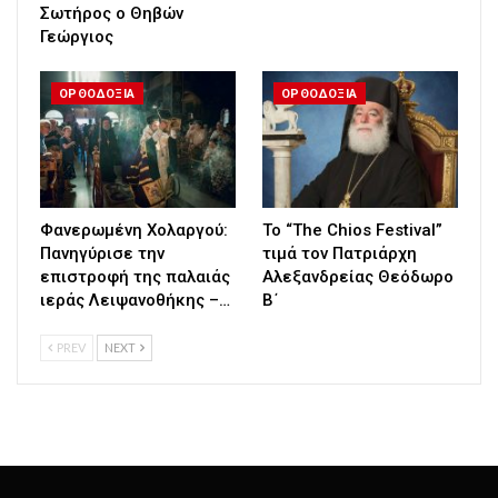
Σωτήρος ο Θηβών
Γεώργιος
ΟΡΘΟΔΟΞΙΑ
ΟΡΘΟΔΟΞΙΑ
Φανερωμένη Χολαργού:
Το “The Chios Festival”
Πανηγύρισε την
τιμά τον Πατριάρχη
επιστροφή της παλαιάς
Αλεξανδρείας Θεόδωρο
ιεράς Λειψανοθήκης –…
Β΄
PREV
NEXT