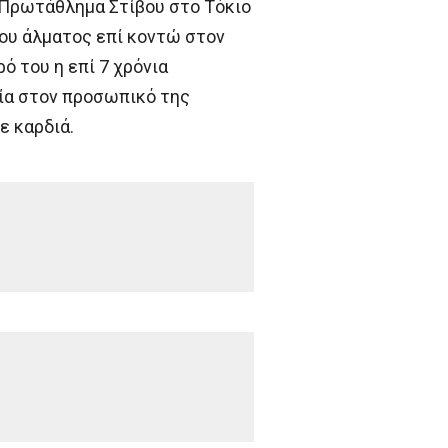
 Πρωτάθλημα Στίβου στο Τόκιο
ου άλματος επί κοντώ στον
ό του η επί 7 χρόνια
ία στον προσωπικό της
ε καρδιά.