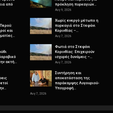
εια από
πρόκληση πυρκαγιών…
Αυγ 9, 2026
Χωρίς ενεργό μέτωπο η
Περού:
πυρκαγιά στο Στεφάνι
ροί και
Κορινθίας –…
υματίες…
Αυγ 7, 2026
Φωτιά στο Στεφάνι
ούθι
Κορινθίας: Επιχειρούν
δαραβικό
ισχυρές δυνάμεις –…
την ακτή…
Αυγ 7, 2026
Συντήρηση και
ρεις
αποκατάσταση της
κετοί
παράκαμψης Λυγουριού-
την…
Υπογραφή…
Αυγ 7, 2026