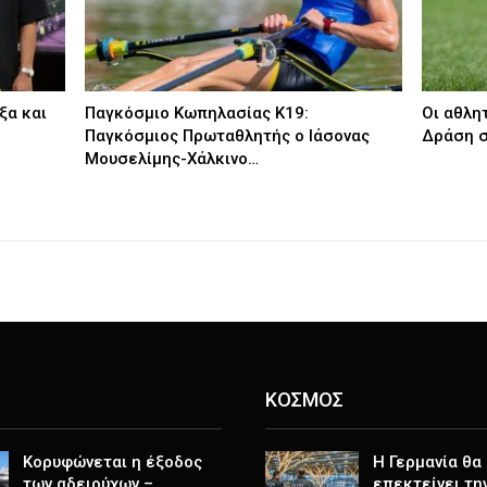
ξα και
Παγκόσμιο Κωπηλασίας Κ19:
Οι αθλη
Παγκόσμιος Πρωταθλητής ο Ιάσονας
Δράση σ
Μουσελίμης-Χάλκινο…
ΚΟΣΜΟΣ
Κορυφώνεται η έξοδος
Η Γερμανία θα
των αδειούχων –
επεκτείνει τη