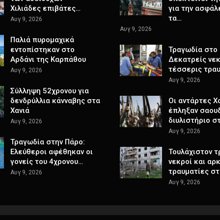
Χιλιάδες επιβάτες…
για την ασφάλ
τα…
Αυγ 9, 2026
Αυγ 9, 2026
Παλιά πυρομαχικά
εντοπίστηκαν στο
Τραγωδία στο 
Αρδάνι της Καρπάθου
Δεκατρείς νεκ
τέσσερις τρα
Αυγ 9, 2026
Αυγ 9, 2026
Σύλληψη 52χρονου για
δενδρύλλια κάνναβης στα
Οι αντάρτες Χ
Χανιά
έπληξαν σαου
διυλιστήριο σ
Αυγ 9, 2026
Αυγ 9, 2026
Τραγωδία στην Πάρο:
Ελεύθεροι αφέθηκαν οι
Τουλάχιστον τ
γονείς του 4χρονου…
νεκροί και αρ
τραυματίες σ
Αυγ 9, 2026
Αυγ 9, 2026