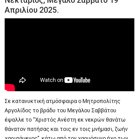
Νεκτάριος, Μεγάλο Σάββατο 19
Απριλίου 2025.
Σε κατανυκτική ατμόσφαιρα ο Μητροπολίτης
Αργολίδος το βράδυ του Μεγάλου Σαββάτου
έψαλλε το “Χριστός Ανέστη εκ νεκρών θανάτω
θάνατον πατήσας και τοις εν τοις μνήμασι, ζωήν
χαρισάμενος”, κάτω από τον χαρμόσυνο ήχο των