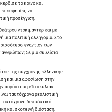
κέρδισε το κοινό και
ς επευφημίες να
στική προσέγγιση.
 θεάτρου ντοκιμαντέρ και με
 μια πολιτική αλληγορία. Στο
ερισσότερο, εναντίον των
 ανθρώπων; Σε μια σκυλίσια
έτες της σύγχρονης ελληνικής
ιση και μια αφοσίωση στην
ην παράσταση «Τα σκυλιά»
ίναι ταυτόχρονα ρεαλιστική
ι ταυτόχρονα διεισδυτικό
ική και σκοτεινή διάσταση.