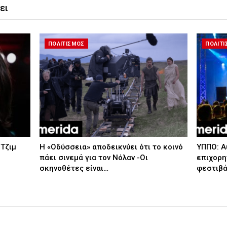
ει
ΠΟΛΙΤΙΣΜΟΣ
ΠΟΛΙΤ
 Τζιμ
Η «Οδύσσεια» αποδεικνύει ότι το κοινό
ΥΠΠΟ: Αυ
πάει σινεμά για τον Νόλαν -Οι
επιχορη
σκηνοθέτες είναι…
φεστιβ