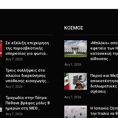
ΚΟΣΜΟΣ
Σε εξέλιξη επιχείρηση
«Μπλόκο» από
της πυροσβεστικής
εφετείο των 
υπηρεσίας για φωτιά…
κατασκευή τη
αίθουσας…
Αυγ 7, 2026
Αυγ 7, 2026
Τρεις συλλήψεις στο
πλαίσιο διερεύνησης
Περού και Μεξ
υπόθεσης εισαγωγής…
αποκατέστησα
διπλωματικές
Αυγ 7, 2026
σχέσεις
Τραγωδία στην Πάτρα:
Αυγ 7, 2026
Πέθανε βρέφος μόλις 8
ημερών στη ΜΕΘ…
H Ισπανία ζήτ
την Ιταλία να 
Αυγ 7, 2026