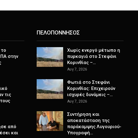
ΠΕΛΟΠΟΝΝΗΣΟΣ
 το
Χωρίς ενεργό μέτωπο η
ΗΠΑ στην
πυρκαγιά στο Στεφάνι
ς
Κορινθίας –…
Αυγ 7, 2026
Φωτιά στο Στεφάνι
ικό
Κορινθίας: Επιχειρούν
ν τις
ισχυρές δυνάμεις –…
 τους
Αυγ 7, 2026
Συντήρηση και
αποκατάσταση της
ησε από
παράκαμψης Λυγουριού-
θέσει και
Υπογραφή…