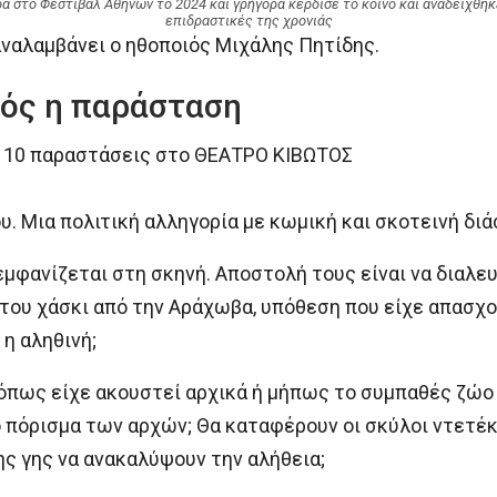
α στο Φεστιβάλ Αθηνών το 2024 και γρήγορα κέρδισε το κοινό και αναδείχθηκε
επιδραστικές της χρονιάς
ναλαμβάνει ο ηθοποιός Μιχάλης Πητίδης.
ός η παράσταση
ια 10 παραστάσεις στο ΘΕΑΤΡΟ ΚΙΒΩΤΟΣ
υ. Μια πολιτική αλληγορία με κωμική και σκοτεινή δι
μφανίζεται στη σκηνή. Αποστολή τους είναι να διαλε
 του χάσκι από την Αράχωβα, υπόθεση που είχε απασχολ
 η αληθινή;
όπως είχε ακουστεί αρχικά ή μήπως το συμπαθές ζώο
 πόρισμα των αρχών; Θα καταφέρουν οι σκύλοι ντετέκ
ς γης να ανακαλύψουν την αλήθεια;