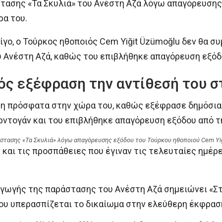
στασης «Τα Σκυλιά» του Ανέστη Αζά λόγω απαγόρευσης
ρα του.
ίγο, ο Τούρκος ηθοποιός Cem Yiğit Üzümoğlu δεν θα 
υ Ανέστη Αζά, καθώς του επιβλήθηκε απαγόρευση εξόδ
ός εξέφραση την αντίθεσή του σ
η πρόσφατα στην χώρα του, καθώς εξέφρασε δημόσια 
ρντογάν και του επιβλήθηκε απαγόρευση εξόδου από τ
στασης «Τα Σκυλιά» λόγω απαγόρευσης εξόδου του Τούρκου ηθοποιού Cem Yi
και τις προσπάθειες που έγιναν τις τελευταίες ημέρ
αγωγής της παράστασης του Ανέστη Αζά σημειώνει «Σ
ου υπερασπίζεται το δικαίωμα στην ελεύθερη έκφρασ