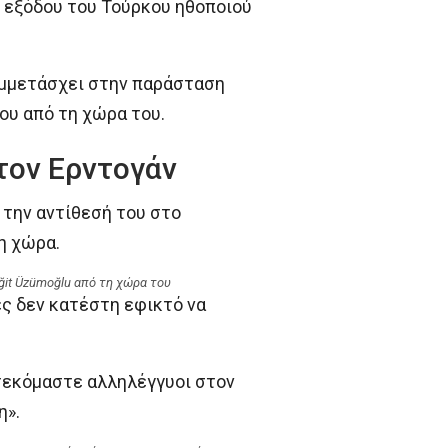
 εξόδου του Τούρκου ηθοποιού
συμμετάσχει στην παράσταση
ου από τη χώρα του.
τον Ερντογάν
την αντίθεσή του στο
η χώρα.
ğit Üzümoğlu από τη χώρα του
ες δεν κατέστη εφικτό να
τεκόμαστε αλληλέγγυοι στον
η».