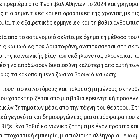
ε πρεμιέρα στο Φεστιβάλ Αθηνών το 2024 και γρήγορα 
ς πιο σημαντικές και επιδραστικές της χρονιάς, με τι
μία, τις εξαιρετικές ερμηνείες και τη βαθιά ανθρωπι
ία από το αστυνομικό δελτίο, με όχημα τη μέθοδο του
τις κωμωδίες του Αριστοφάνη, αναπτύσσεται στη σκηνή
α της κοινωνικής βίας που εκδηλώνεται, ολοένα και π
 θέση να αποδώσουν δικαιοσύνη καλύτερη από αυτή των
λους τα κακοποιημένα ζώα να βρουν δικαίωση;
ό τους πιο καινοτόμους και πολυσυζητημένους σκηνοθ
του χαρακτηρίζεται από μια βαθιά ερευνητική προσέγγ
τικών ζητημάτων μέσα από την τέχνη του θεάτρου. Στ
κά γεγονότα και δημιουργώντας μια ατμόσφαιρα που ε
 θίξει ένα βαθιά κοινωνικό ζήτημα με έναν προσιτό κα
α στοχαστική εμπειρία, μια πολιτική αλληγορία με κωμ