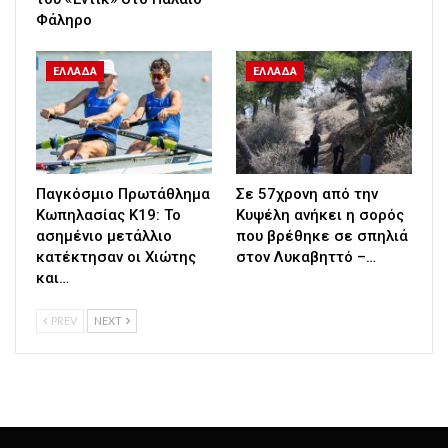
Φάληρο
ΕΛΛΑΔΑ
ΕΛΛΑΔΑ
Παγκόσμιο Πρωτάθλημα
Σε 57χρονη από την
Κωπηλασίας Κ19: Το
Κυψέλη ανήκει η σορός
ασημένιο μετάλλιο
που βρέθηκε σε σπηλιά
κατέκτησαν οι Χιώτης
στον Λυκαβηττό –…
και…
PREV
NEXT