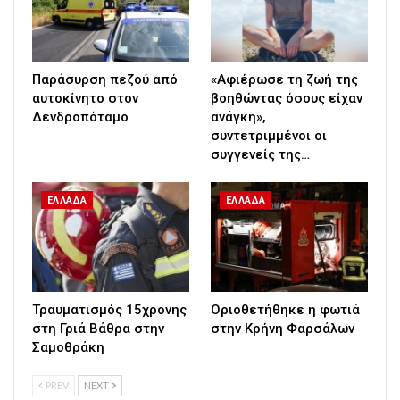
Παράσυρση πεζού από
«Αφιέρωσε τη ζωή της
αυτοκίνητο στον
βοηθώντας όσους είχαν
Δενδροπόταμο
ανάγκη»,
συντετριμμένοι οι
συγγενείς της…
ΕΛΛΑΔΑ
ΕΛΛΑΔΑ
Τραυματισμός 15χρονης
Οριοθετήθηκε η φωτιά
στη Γριά Βάθρα στην
στην Κρήνη Φαρσάλων
Σαμοθράκη
PREV
NEXT