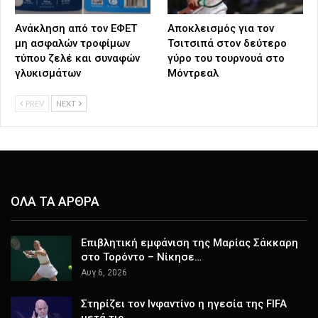
Ανάκληση από τον ΕΦΕΤ
Αποκλεισμός για τον
μη ασφαλών τροφίμων
Τσιτσιπά στον δεύτερο
τύπου ζελέ και συναφών
γύρο του τουρνουά στο
γλυκισμάτων
Μόντρεαλ
PREV
NEXT
ΟΛΑ ΤΑ ΑΡΘΡΑ
Επιβλητική εμφάνιση της Μαρίας Σάκκαρη
στο Τορόντο – Νίκησε…
Αυγ 6, 2026
Στηρίζει τον Ινφαντίνο η ηγεσία της FIFA
μετά τις…