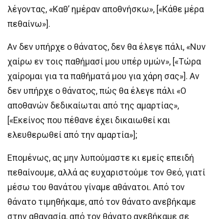
λέγοντας, «Καθ’ ημέραν αποθνήσκω», [«Κάθε μέρα
πεθαίνω»].
Αν δεν υπήρχε ο θάνατος, δεν θα έλεγε πάλι, «Νυν
χαίρω εν τοις παθήμασί μου υπέρ υμών», [«Τώρα
χαίρομαι για τα παθήματά μου για χάρη σας»]. Αν
δεν υπήρχε ο θάνατος, πώς θα έλεγε πάλι «Ο
αποθανών δεδικαίωται από της αμαρτίας»,
[«Εκείνος που πέθανε έχει δικαιωθεί και
ελευθερωθεί από την αμαρτία»];
Επομένως, ας μην λυπούμαστε κι εμείς επειδή
πεθαίνουμε, αλλά ας ευχαριστούμε τον Θεό, γιατί
μέσω του θανάτου γίναμε αθάνατοι. Από τον
θάνατο τιμηθήκαμε, από τον θάνατο ανεβήκαμε
στην αθανασία, από τον θάνατο ανεβήκαμε σε