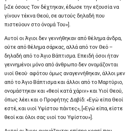
[«Σε όσους Τον δέχτηκαν, έδωσε την εξουσία να
γίνουν τέκνα Θεού, σε αυτούς δηλαδή που
πιστεύουν στο όνομά Του»].
Αυτοί οι Άγιοι δεν γεννήθηκαν από θέλημα άνδρα,
ούτε από θέλημα σάρκας, αλλά από τον Θεό –
δηλαδή από το Άγιο Βάπτισμα. Επειδή όσοι ήταν
γεννημένοι μόνο από άνθρωπο δεν ονομάζονται
υιοί Θεού· αφότου όμως αναγεννήθηκαν, άλλοι μεν
από το Άγιο Βάπτισμα και άλλοι από το Μαρτύριο,
ονομάστηκαν και «θεοί κατά χάριν» και Υιοί Θεού,
όπως λέει και ο Προφήτης Δαβίδ: «Εγώ είπα Θεοί
εστέ, και υιοί Υψίστου πάντες», [«Εγώ είπα, είστε
θεοί και όλοι σας υιοί του Υψίστου»].
Αυτοί οι Άγιοι ονομάζονται επίσης κρασί που