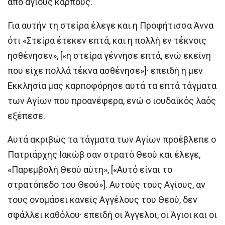
από άγιους καρπούς.
Για αυτήν τη στείρα έλεγε και η Προφήτισσα Άννα
ότι «Στείρα έτεκεν επτά, και η πολλή εν τέκνοις
ησθένησεν», [«η στείρα γέννησε επτά, ενώ εκείνη
που είχε πολλά τέκνα ασθένησε»]· επειδή η μεν
Εκκλησία μας καρποφόρησε αυτά τα επτά τάγματα
των Αγίων που προανέφερα, ενώ ο ιουδαϊκός λαός
εξέπεσε.
Αυτά ακριβώς τα τάγματα των Αγίων προέβλεπε ο
Πατριάρχης Ιακώβ σαν στρατό Θεού και έλεγε,
«Παρεμβολή Θεού αύτη», [«Αυτό είναι το
στρατόπεδο του Θεού»]. Αυτούς τους Αγίους, αν
τους ονομάσει κανείς Αγγέλους του Θεού, δεν
σφάλλει καθόλου· επειδή οι Άγγελοι, οι Άγιοι και οι