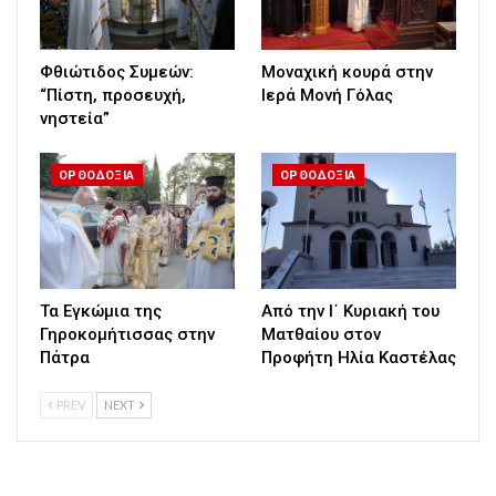
Φθιώτιδος Συμεών:
Μοναχική κουρά στην
“Πίστη, προσευχή,
Ιερά Μονή Γόλας
νηστεία”
ΟΡΘΟΔΟΞΙΑ
ΟΡΘΟΔΟΞΙΑ
Τα Εγκώμια της
Από την Ι΄ Κυριακή του
Γηροκομήτισσας στην
Ματθαίου στον
Πάτρα
Προφήτη Ηλία Καστέλας
PREV
NEXT