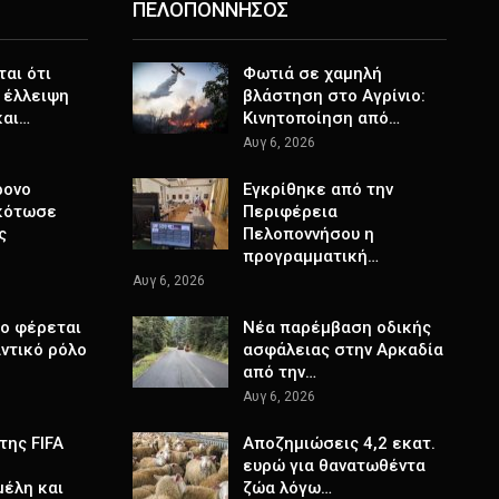
ΠΕΛΟΠΟΝΝΗΣΟΣ
ται ότι
Φωτιά σε χαμηλή
 έλλειψη
βλάστηση στο Αγρίνιο:
και…
Κινητοποίηση από…
Αυγ 6, 2026
ρονο
Εγκρίθηκε από την
κότωσε
Περιφέρεια
ς
Πελοποννήσου η
προγραμματική…
Αυγ 6, 2026
το φέρεται
Νέα παρέμβαση οδικής
ντικό ρόλο
ασφάλειας στην Αρκαδία
από την…
Αυγ 6, 2026
της FIFA
Αποζημιώσεις 4,2 εκατ.
ευρώ για θανατωθέντα
μέλη και
ζώα λόγω…