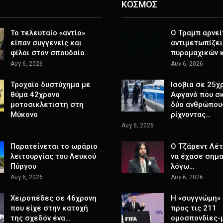
ΚΟΣΜΟΣ
Το τελευταίο «αντίο»
Ο Τραμπ αρνεί
είπαν συγγενείς και
αντιμετωπίζει
φίλοι στον σπουδαίο…
πυρομαχικών 
Αυγ 6, 2026
Αυγ 6, 2026
Τροχαίο δυστύχημα με
Ισόβια σε 25χ
θύμα 42χρονο
Αφγανό που σ
μοτοσικλετιστή στη
δύο ανθρώπου
Μύκονο
ρίχνοντας…
Αυγ 6, 2026
Παρατείνεται το ωράριο
Ο Τζάρεντ Λέ
λειτουργίας του Λευκού
να έχασε σημα
Πύργου
λόγω…
Αυγ 6, 2026
Αυγ 6, 2026
Χειροπέδες σε 46χρονη
Η «συγγνώμη» 
που είχε στην κατοχή
προς τις 211
της σχεδόν ένα…
ομοσπονδίες-