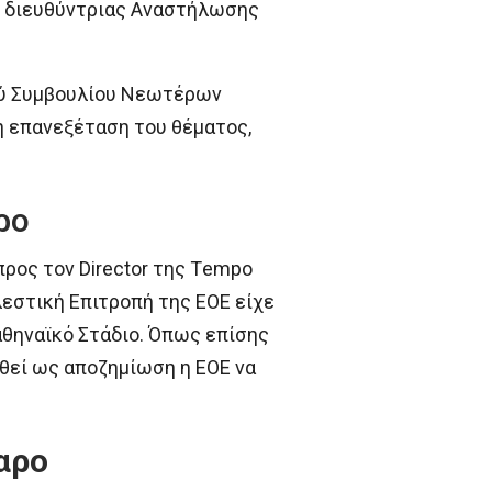
ς διευθύντριας Αναστήλωσης
κού Συμβουλίου Νεωτέρων
η επανεξέταση του θέματος,
ρο
ρος τον Director της Τempo
λεστική Επιτροπή της ΕΟΕ είχε
αθηναϊκό Στάδιο. Όπως επίσης
ηθεί ως αποζημίωση η ΕΟΕ να
μαρο