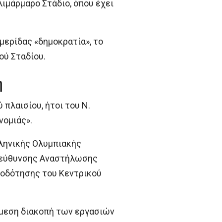
ιμάρμαρο Στάδιο, όπου έχει
ερίδας «δημοκρατία», το
ύ Σταδίου.
η
πλαισίου, ήτοι του Ν.
νομιάς».
λληνικής Ολυμπιακής
 Διεύθυνσης Αναστήλωσης
μοδότησης του Κεντρικού
άμεση διακοπή των εργασιών