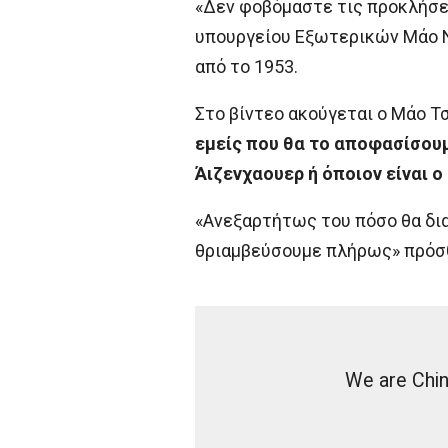
«Δεν φοβόμαστε τις προκλήσε
υπουργείου Εξωτερικών Μάο Νι
από το 1953.
Στο βίντεο ακούγεται ο Μάο Τ
εμείς που θα το αποφασίσου
Άιζενχαουερ ή όποιον είναι ο
«Ανεξαρτήτως του πόσο θα δια
θριαμβεύσουμε πλήρως» πρόσθε
We are Chin