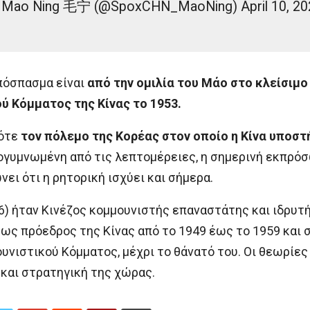
 Mao Ning 毛宁 (@SpoxCHN_MaoNing) April 10, 20
πόσπασμα είναι
από την ομιλία του Μάο στο κλείσιμο
ύ Κόμματος της Κίνας το 1953.
τότε
τον πόλεμο της Κορέας στον οποίο η Κίνα υποστή
πογυμνωμένη από τις λεπτομέρειες, η σημερινή εκπ
νει ότι η ρητορική ισχύει και σήμερα.
6) ήταν Κινέζος κομμουνιστής επαναστάτης και ιδρυτ
ως πρόεδρος της Κίνας από το 1949 έως το 1959 και
υνιστικού Κόμματος, μέχρι το θάνατό του. Οι θεωρίε
 και στρατηγική της χώρας.