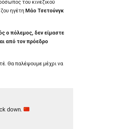
ρόσωπος του κινεζικού
έζου ηγέτη
Μάο Τσετούνγκ
ός ο πόλεμος, δεν είμαστε
αι από τον πρόεδρο
τέ. Θα παλέψουμε μέχρι να
ack down.