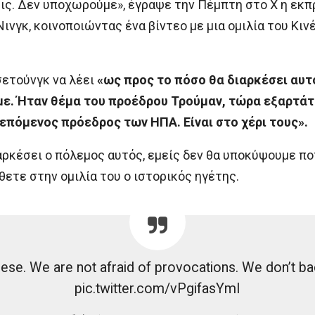
ις. Δεν υποχωρούμε», έγραψε την Πέμπτη στο Χ η εκπ
νγκ, κοινοποιώντας ένα βίντεο με μια ομιλία του Κιν
σετούνγκ να λέει
«ως προς το πόσο θα διαρκέσει αυτ
με. Ήταν θέμα του προέδρου Τρούμαν, τώρα εξαρτάτ
 επόμενος πρόεδρος των ΗΠΑ. Είναι στο χέρι τους».
ρκέσει ο πόλεμος αυτός, εμείς δεν θα υποκύψουμε πο
τε στην ομιλία του ο ιστορικός ηγέτης.
ese. We are not afraid of provocations. We don’t b
pic.twitter.com/vPgifasYmI