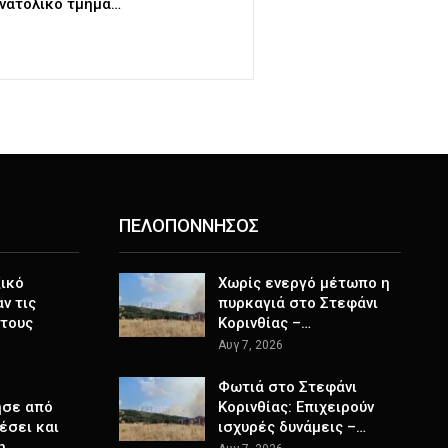
νατολικό τμήμα…
ΠΕΛΟΠΟΝΝΗΣΟΣ
ικό
Χωρίς ενεργό μέτωπο η
ν τις
πυρκαγιά στο Στεφάνι
 τους
Κορινθίας –…
Αυγ 7, 2026
Φωτιά στο Στεφάνι
ησε από
Κορινθίας: Επιχειρούν
θέσει και
ισχυρές δυνάμεις –…
τη…