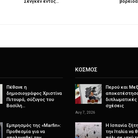
Σένγκεν εντός…
βορειοα
ΚΟΣΜΟΣ
Πέθανε η
Περού και Μεξ
δημοσιογράφος Χριστίνα
αποκατέστησα
Πιτουρά, σύζυγος του
διπλωματικές
Βασίλη…
σχέσεις
Αυγ 7, 2026
Εμπρησμός της «Marfin»:
H Ισπανία ζήτ
Προθεσμία για να
την Ιταλία να 
απολογηθεί την…
πάλι σε ισχύ 