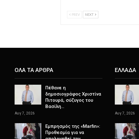
PREV
NEXT
ΟΛΑ ΤΑ ΑΡΘΡΑ
ΕΛΛΑΔΑ
Πέθανε η
δημοσιογράφος Χριστίνα
Πιτουρά, σύζυγος του
Βασίλη…
Αυγ 7, 2026
Αυγ 7, 2026
Εμπρησμός της «Marfin»:
Προθεσμία για να
απολογηθεί την…