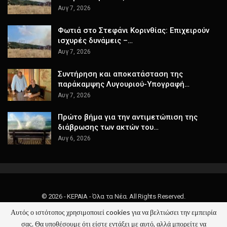
Αυγ 7, 2026
Φωτιά στο Στεφάνι Κορινθίας: Επιχειρούν
ισχυρές δυνάμεις –…
Αυγ 7, 2026
Συντήρηση και αποκατάσταση της
παράκαμψης Λυγουριού-Υπογραφή…
Αυγ 7, 2026
Πρώτο βήμα για την αντιμετώπιση της
διάβρωσης των ακτών του…
Αυγ 6, 2026
© 2026 - ΚΕΡΑΙΑ - Όλα τα Νέα. All Rights Reserved.
Αυτός ο ιστότοπος χρησιμοποιεί cookies για να βελτιώσει την εμπειρία
Website Design:
keraia.gr
σας. Θα υποθέσουμε ότι είστε εντάξει με αυτό, αλλά μπορείτε να