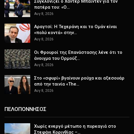
Συγκλονίζει ο Χάντερ Μπάιντεν για τον
πατέρα του: «Ο…
Αυγ 8, 2026
Αραγτσί: Η Τεχεράνη και το Ομάν είναι
«πολύ κοντά» στην…
Αυγ 8, 2026
Οι Φρουροί της Επανάστασης λένε ότι το
άνοιγμα του Ορμούζ…
Αυγ 8, 2026
Στο «σφυρί» βγαίνουν ρούχα και αξεσουάρ
από την ταινία «The…
Αυγ 8, 2026
ΠΕΛΟΠΟΝΝΗΣΟΣ
Χωρίς ενεργό μέτωπο η πυρκαγιά στο
Στεφάνι Κορινθίας –…